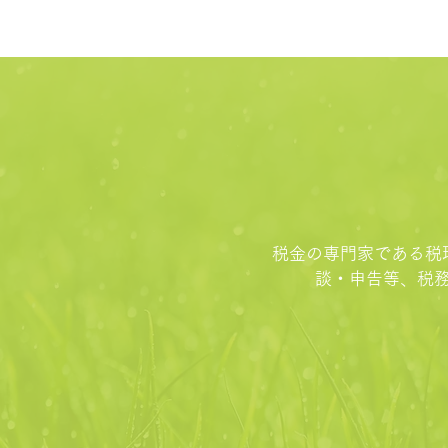
税金の専門家である税
談・申告等、税